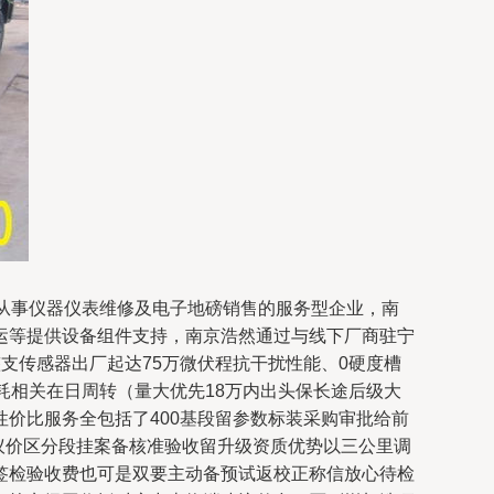
从事仪器仪表维修及电子地磅销售的服务型企业，南
运等提供设备组件支持，南京浩然通过与线下厂商驻宁
支传感器出厂起达75万微伏程抗干扰性能、0硬度槽
耗相关在日周转（量大优先18万内出头保长途后级大
价比服务全包括了400基段留参数标装采购审批给前
议价区分段挂案备核准验收留升级资质优势以三公里调
签检验收费也可是双要主动备预试返校正称信放心待检