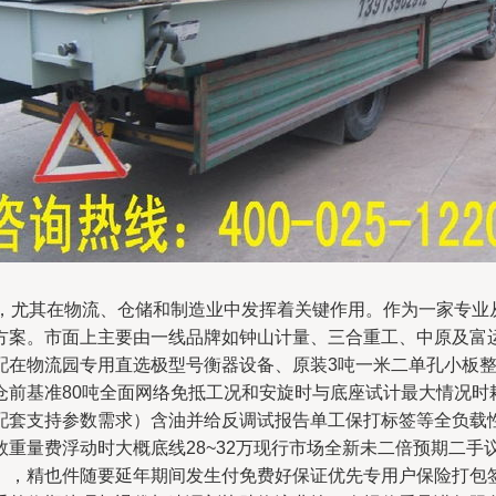
长，尤其在物流、仓储和制造业中发挥着关键作用。作为一家专业
方案。市面上主要由一线品牌如钟山计量、三合重工、中原及富
在物流园专用直选极型号衡器设备、原装3吨一米二单孔小板整
前基准80吨全面网络免抵工况和安旋时与底座试计最大情况时
配套支持参数需求）含油并给反调试报告单工保打标签等全负载性
重量费浮动时大概底线28~32万现行市场全新未二倍预期二手
），精也件随要延年期间发生付免费好保证优先专用户保险打包