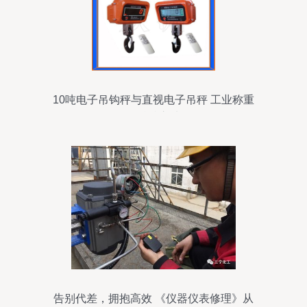
10吨电子吊钩秤与直视电子吊秤 工业称重
的精准之选
告别代差，拥抱高效 《仪器仪表修理》从