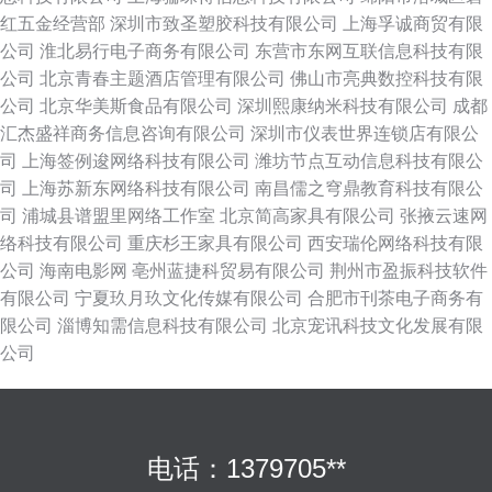
红五金经营部
深圳市致圣塑胶科技有限公司
上海孚诚商贸有限
公司
淮北易行电子商务有限公司
东营市东网互联信息科技有限
公司
北京青春主题酒店管理有限公司
佛山市亮典数控科技有限
公司
北京华美斯食品有限公司
深圳熙康纳米科技有限公司
成都
汇杰盛祥商务信息咨询有限公司
深圳市仪表世界连锁店有限公
司
上海签例逡网络科技有限公司
潍坊节点互动信息科技有限公
司
上海苏新东网络科技有限公司
南昌儒之穹鼎教育科技有限公
司
浦城县谱盟里网络工作室
北京简高家具有限公司
张掖云速网
络科技有限公司
重庆杉王家具有限公司
西安瑞伦网络科技有限
公司
海南电影网
亳州蓝捷科贸易有限公司
荆州市盈振科技软件
有限公司
宁夏玖月玖文化传媒有限公司
合肥市刊茶电子商务有
限公司
淄博知需信息科技有限公司
北京宠讯科技文化发展有限
公司
电话：1379705**