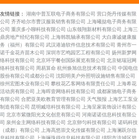
友情链接：
湖南中普互联电子商务有限公司
营口尧丹传媒有限
公司
齐齐哈尔市曹汉服装销售有限公司
上海曦挞电子商务有限
公司
重庆多小聊科技有限公司
山东领翔新材料有限公司
上海三
鼎房地产经纪有限公司
上海韩凯轴承有限公司
大白康诚健康服
务（福州）有限公司
武汉港迪软件信息技术有限公司
青州市一
诺千金花卉苗木公司
深圳市艺鸣园艺工程有限公司
扬州新梦网
络科技有限公司
北京环宇餐创国际展览有限公司
北京铭瑞冠网
络科技有限公司
周易算命
杭州焕旭信息技术有限公司
中国电信
股份有限公司成都分公司
沈阳明美户外照明设施销售有限公司
徐州宏图木业有限公司
攀枝花乙客网络有限责任公司
上海希花
活动房有限公司
上海晖壹网络科技有限公司
成都家驰电子商务
有限公司
合肥亚美欧教育管理有限公司
天气预报
上海艺工泵业
制造有限公司
昆明臧培科技有限公司
上海呈家装饰设计有限公
司
北京市紫微阳光文化创意有限公司
河南诺诺信息科技有限公
司
泉州金主网络科技有限公司
北京卵匀科技有限公司
诺码科技
（成都）有限公司
上海高悠崇文化传媒有限公司
上海澜跃尔信
息科技有限公司
上海骊珠得信息科技有限公司
绵阳市涪城区碧