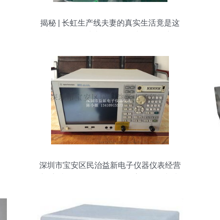
揭秘 | 长虹生产线夫妻的真实生活竟是这
样，有图有真相！仪器仪表修理纪实
深圳市宝安区民治益新电子仪器仪表经营
部 安捷伦E5071C/E5071B高价回收与专
业维修服务