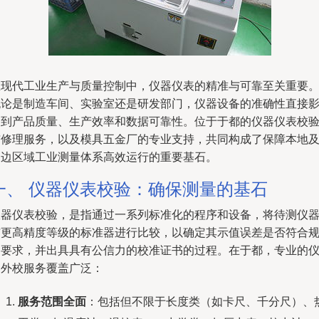
在现代工业生产与质量控制中，仪器仪表的精准与可靠至关重要
无论是制造车间、实验室还是研发部门，仪器设备的准确性直接
响到产品质量、生产效率和数据可靠性。位于于都的仪器仪表校
与修理服务，以及模具五金厂的专业支持，共同构成了保障本地
周边区域工业测量体系高效运行的重要基石。
一、 仪器仪表校验：确保测量的基石
仪器仪表校验，是指通过一系列标准化的程序和设备，将待测仪
与更高精度等级的标准器进行比较，以确定其示值误差是否符合
定要求，并出具具有公信力的校准证书的过程。在于都，专业的
器外校服务覆盖广泛：
服务范围全面
：包括但不限于长度类（如卡尺、千分尺）、