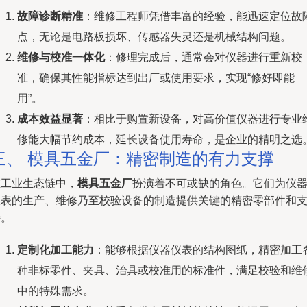
故障诊断精准
：维修工程师凭借丰富的经验，能迅速定位故
点，无论是电路板损坏、传感器失灵还是机械结构问题。
维修与校准一体化
：修理完成后，通常会对仪器进行重新校
准，确保其性能指标达到出厂或使用要求，实现“修好即能
用”。
成本效益显著
：相比于购置新设备，对高价值仪器进行专业
修能大幅节约成本，延长设备使用寿命，是企业的精明之选
三、 模具五金厂：精密制造的有力支撑
在工业生态链中，
模具五金厂
扮演着不可或缺的角色。它们为仪
仪表的生产、维修乃至校验设备的制造提供关键的精密零部件和
持。
定制化加工能力
：能够根据仪器仪表的结构图纸，精密加工
种非标零件、夹具、治具或校准用的标准件，满足校验和维
中的特殊需求。