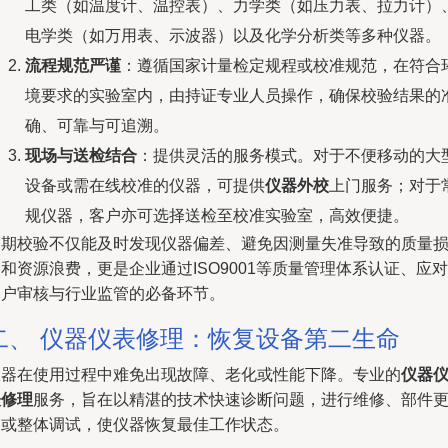
工类（如温度计、温控表）、力学类（如压力表、拉力计）
电学类（如万用表、示波器）以及化学分析类等多种仪器。
流程规范严谨
：遵循国家计量检定规程或校准规范，在符合
境要求的实验室内，由持证专业人员操作，确保校验结果的
确、可靠与可追溯。
现场与送检结合
：提供灵活的服务模式。对于不便移动的大
设备或需在线校准的仪器，可提供
仪器外校
上门服务；对于
规仪器，客户亦可选择送检至校准实验室，高效便捷。
定期校验不仅能及时发现仪器偏差、避免因测量失准导致的质量
和资源浪费，更是企业通过ISO9001等质量管理体系认证、应对
客户审核与行业监管的必备环节。
二、 仪器仪表修理：恢复设备第二生命
仪器在使用过程中难免出现故障、老化或性能下降。专业的
仪器
表修理
服务，旨在以精湛的技术快速诊断问题，进行维修、部件
换或整体调试，使仪器恢复最佳工作状态。