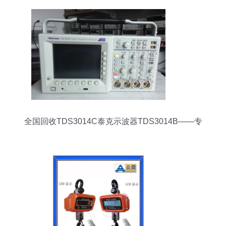
全国回收TDS3014C泰克示波器TDS3014B——专
业仪器仪表循环利用